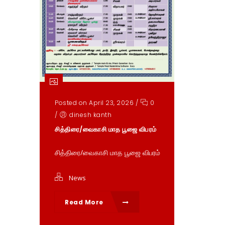
Posted on April 23, 2026
/
0
/
dinesh kanth
சித்திரை/வைகாசி மாத பூஜை விபரம்
சித்திரை/வைகாசி மாத பூஜை விபரம்
News
Read More