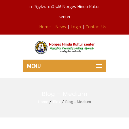
யாமிருக்க பயமேன்! Norges Hindu Kultur
senter
Home
|
News
|
Login
|
Contact Us
MENU
Blog – Medium
Home
Blog
Blog – Medium