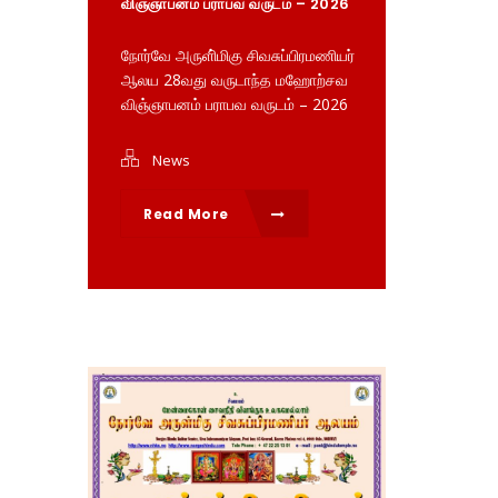
விஞ்ஞாபனம் பராபவ வருடம் – 2026
நோர்வே அருளி்மிகு சிவசுப்பிரமணியர்
ஆலய 28வது வருடாந்த மஹோற்சவ
விஞ்ஞாபனம் பராபவ வருடம் – 2026
News
Read More