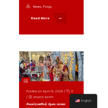
,
News
Pooja
Read More
Posted on April 15, 2026
/
0
/
dinesh kanth
English
சிவசுப்ரமணியர் ஆலய மாலை