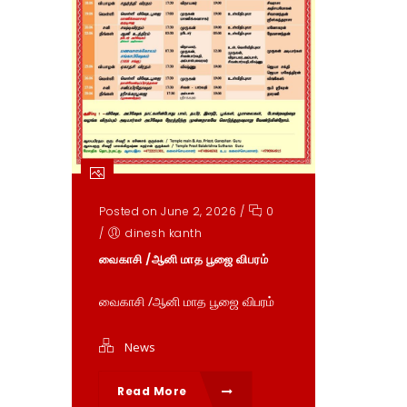
Posted on June 2, 2026
/
0
/
dinesh kanth
வைகாசி /ஆனி மாத பூஜை விபரம்
வைகாசி /ஆனி மாத பூஜை விபரம்
News
Read More