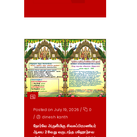
Posted on July 19, 2026
/
0
/
dinesh kanth
நோர்வே அருளி்மிகு சிவசுப்பிரமணியர்
ஆலய 28வது வருடாந்த மஹோற்சவ