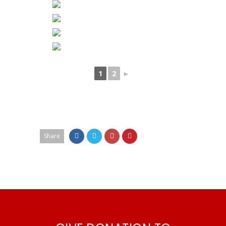
1
2
►
Share