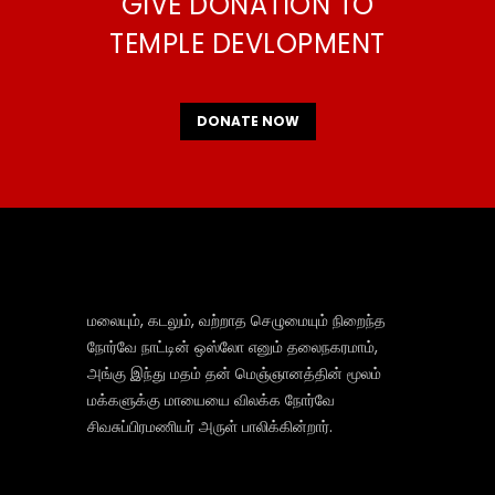
GIVE DONATION TO
TEMPLE DEVLOPMENT
DONATE NOW
மலையும், கடலும், வற்றாத செழுமையும் நிறைந்த
நோர்வே நாட்டின் ஒஸ்லோ எனும் தலைநகரமாம்,
அங்கு இந்து மதம் தன் மெஞ்ஞானத்தின் மூலம்
மக்களுக்கு மாயையை விலக்க நோர்வே
சிவசுப்பிரமணியர் அருள் பாலிக்கின்றார்.