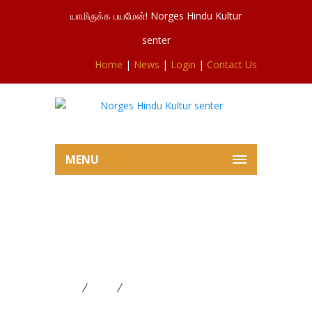
யாமிருக்க பயமேன்! Norges Hindu Kultur
senter
Home
|
News
|
Login
|
Contact Us
MENU
சிவசுப்ரமணியர்ஆலய கொடி
இறக்க மாலை உற்சவம்
24.07.2025
Home
News
சிவசுப்ரமணியர்ஆலய கொடி இறக்க
மாலை உற்சவம் 24.07.2025