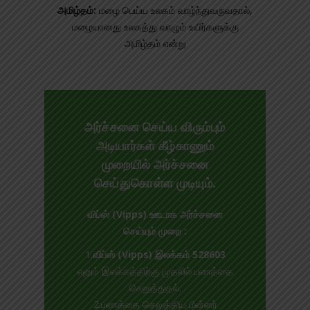
அமிழ்தம்:
மழை பெய்ய உலகம் வாழ்ந்துவருவதால்,
மழையானது உலகத்து வாழும் உயிர்களுக்கு
அமிழ்தம் என்று
அர்ச்சனை செய்ய விரும்பும்
அடியார்கள் கீழ்காணும்
முறையில் அர்ச்சனை
செய்துகொள்ள முடியும்.
விப்ஸ் (Vipps) ஊடாக அர்ச்சனை
செய்யும் முறை :
1.
விப்ஸ் (Vipps) இலக்கம் 528603
எனும் இலக்கத்திற்கு முதலில் பணத்தை
செலுத்துதல்.
2.பணத்தை செலுத்திய பின்னர்