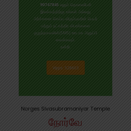
90747845
எனும் தொலைபேசி
இலக்கத்திற்கு உங்கள் அல்லது
அர்ச்சனை செய்ய விரும்புவரின் பெயர்
மற்றும் நட்சத்திர விபரங்களை
குறுந்தகவலின்(SMS) ஊடாக அனுப்பி
வைக்கவும்.
நன்றி.
Vipps: 528603
Norges Sivasubramaniyar Temple
நோர்வே