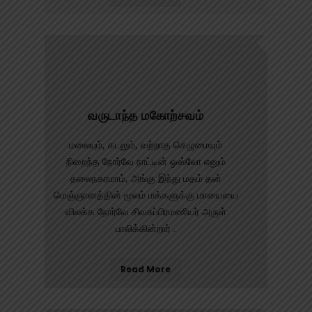
வருடாந்த மகோற்சவம்
மலையும், கடலும், வற்றாத செழுமையும்
நிறைந்த நோர்வே நாட்டின் ஒஸ்லோ எனும்
தலைநகரமாம், அங்கு இந்து மதம் தன்
மெஞ்ஞானத்தின் மூலம் மக்களுக்கு மாயையை
விலக்க நோர்வே சிவசுப்பிரமணியர் அருள்
பாலிக்கின்றார் .
Read More