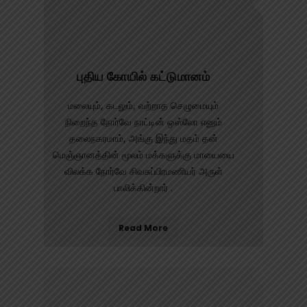
புதிய கோயில் கட்டுமானம்
மலையும், கடலும், வற்றாத செழுமையும்
நிறைந்த நோர்வே நாட்டின் ஒஸ்லோ எனும்
தலைநகரமாம், அங்கு இந்து மதம் தன்
மெஞ்ஞானத்தின் மூலம் மக்களுக்கு மாயையை
விலக்க நோர்வே சிவசுப்பிரமணியர் அருள்
பாலிக்கின்றார் .
Read More