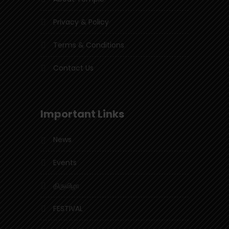
Privacy & Policy
Terms & Conditions
Contact Us
Important Links
News
Events
திருவிழா
FESTIVAL