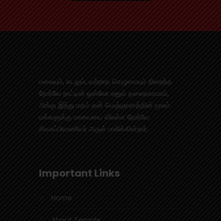
மலையும், கடலும், வற்றாத செழுமையும் நிறைந்த
நோர்வே நாட்டின் ஒஸ்லோ எனும் தலைநகரமாம்,
அங்கு இந்து மதம் தன் மெஞ்ஞானத்தின் மூலம்
மக்களுக்கு மாயையை விலக்க நோர்வே
சிவசுப்பிரமணியர் அருள் பாலிக்கின்றார்.
Important Links
Home
About Temple