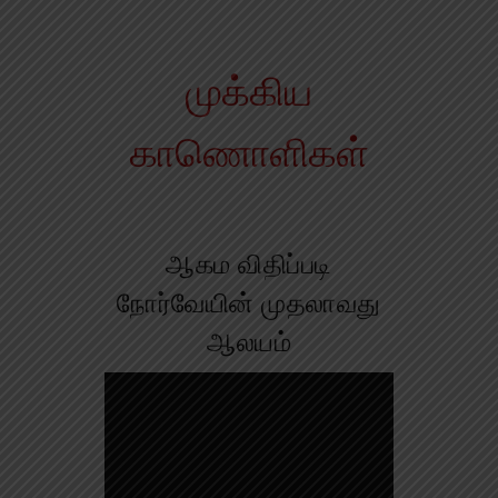
முக்கிய
காணொளிகள்
ிகு
ஆகம விதிப்படி
லயம்!
நோர்வேயின் முதலாவது
m
ஆலயம்
adv
hin