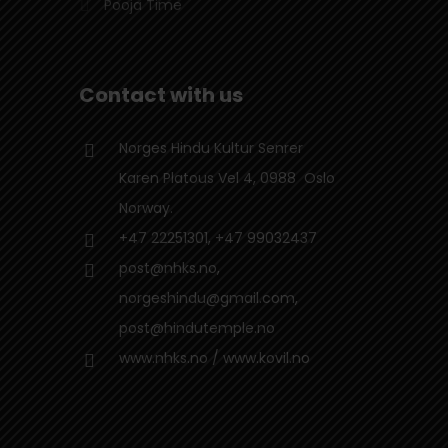
Pooja Time
Contact with us
Norges Hindu Kultur Senrer
Karen Platous Vel 4, 0988 Oslo
Norway.
+47 22251301, +47 99032437
post@nhks.no,
norgeshindu@gmail.com,
post@hindutemple.no
www.nhks.no / www.kovil.no