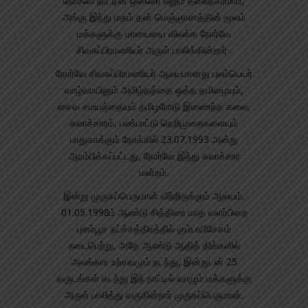
நோர்வே நாட்டின் ஒஸ்லோ எனும் தலைநகரமாம்,
அங்கு இந்து மதம் தன் மெஞ்ஞானத்தின் மூலம்
மக்களுக்கு மாயையை விலக்க நோர்வே
சிவசுப்பிரமணியர் அருள் பாலிக்கின்றார் .
நோர்வே சிவசுப்பிரமணியர் ஆலயமானது புலம்பெயர்
வாழ்வாயினும் அமிழ்தத்தை ஒத்த தமிழையும்,
சைவ சமயத்தையும் தமிழரோடு இணைந்த கலை,
கலாச்சாரம், பண்பாட்டு நெறிமுறைகளையும்
பாதுகாக்கும் நோக்கில் 23.07.1993 அன்று
ஆரம்பிக்கப்பட்டது, நோர்வே இந்து கலாச்சார
மன்றம்.
இன்று முருகப்பெருமான் வீற்றிருக்கும் ஆலயம்,
01.05.1998ம் ஆண்டு சித்திரை மாத வளர்பிறை
புனர்பூச நட்ச்சத்திரத்தில் கும்பாபிசேகம்
நடைபெற்று, அதே ஆண்டு ஆதித் திங்களில்
அலங்கார உற்சவமும் நடந்து, இன்றுடன் 25
வருடங்கள் கடந்து இந் நாட்டில் வாழும் மக்களுக்கு
அருள் பாலித்து வருகின்றார் முருகப்பெருமான்.