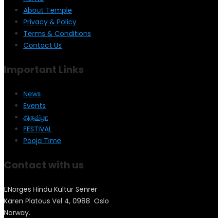
About Temple
Privacy & Policy
Terms & Conditions
Contact Us
Important Links
News
Events
திருவிழா
FESTIVAL
Pooja Time
Contact with us
Norges Hindu Kultur Senrer
Karen Platous Vel 4, 0988 Oslo
Norway.