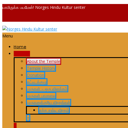
யாமிருக்க பயமேன்! Norges Hindu Kultur senter
Menu
Home
Temple
About the Temple
Temple History
Donation
கட்டிடக்குழு
முருகன் – ஒரு விளக்கம்
முருகன் பாமாலை
முருகனுக்குரிய விரதங்கள்
கந்த சஷ்டி விரதம்
+
+