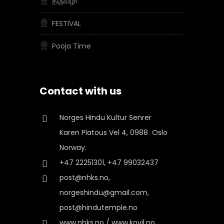
திருவிழா
FESTIVAL
Pooja Time
Contact with us
Norges Hindu Kultur Senrer
Karen Platous Vel 4, 0988 Oslo
Norway.
+47 22251301, +47 99032437
post@nhks.no,
norgeshindu@gmail.com,
post@hindutemple.no
www.nhks.no / www.kovil.no