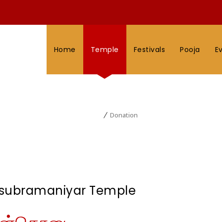
Home
Temple
Festivals
Pooja
E
Donation
Home
Donation
asubramaniyar Temple