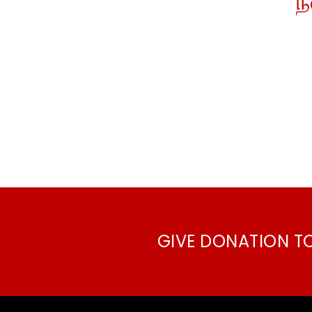
ந
GIVE DONATION T