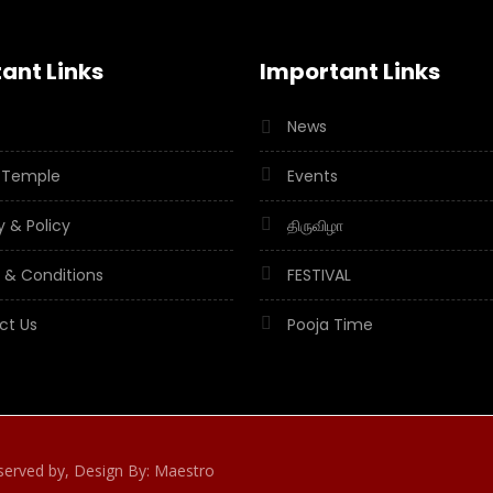
ant Links
Important Links
News
 Temple
Events
y & Policy
திருவிழா
 & Conditions
FESTIVAL
ct Us
Pooja Time
eserved by,
Design By: Maestro