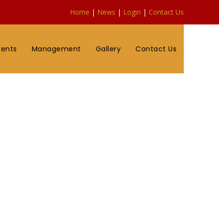
Home
|
News
|
Login
|
Contact Us
vents
Management
Gallery
Contact Us