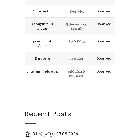
Arithu Arithu
அரிது அரிது
Download
Azhagellam Or
அழகெல்லாம் ஓர்
Download
Uruvaai
உருவாய்
Engum Thirinthu
எங்கும் திரிந்து
Download
Varum
Ennapane
என்னபனே
Download
Engellam Theduvatho
எங்கெல்லாம்
Download
தேடுவதோ
Recent Posts
5ம் திருவிழா 05.08.2026