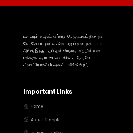
மலையும், கடலும், வற்றாத செழுமையும் நிறைந்த
நோர்வே நாட்டின் ஒஸ்லோ எனும் தலைநகரமாம்,
அங்கு இந்து மதம் தன் மெஞ்ஞானத்தின் மூலம்
மக்களுக்கு மாயையை விலக்க நோர்வே
சிவசுப்பிரமணியர் அருள் பாலிக்கின்றார்.
Important Links
Home
About Temple
Privacy & Policy