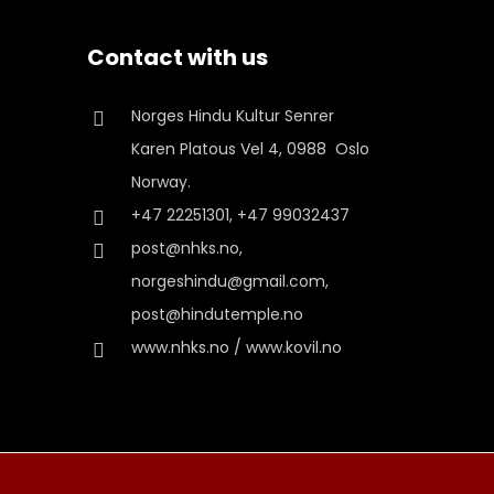
Contact with us
Norges Hindu Kultur Senrer
Karen Platous Vel 4, 0988 Oslo
Norway.
+47 22251301, +47 99032437
post@nhks.no,
norgeshindu@gmail.com,
post@hindutemple.no
www.nhks.no / www.kovil.no