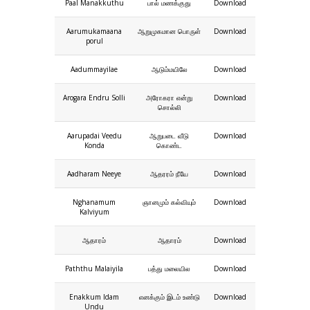
Paal Manakkuthu
பால் மணக்குது
Download
Aarumukamaana
ஆறுமுகமான பொருள்
Download
porul
Aadummayilae
ஆடும்மயிலே
Download
Arogara Endru Solli
அரோகரா என்று
Download
சொல்லி
Aarupadai Veedu
ஆறுபடை வீடு
Download
Konda
கொண்ட
Aadharam Neeye
ஆதரரம் நீயே
Download
Nghanamum
ஞானமும் கல்வியும்
Download
Kalviyum
ஆதாரம்
ஆதாரம்
Download
Paththu Malaiyila
பத்து மலையில
Download
Enakkum Idam
எனக்கும் இடம் உண்டு
Download
Undu