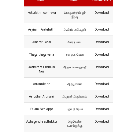
Kokulathil oor iravu
கோகுலத்தில் ஓர்
Download
இரவு
Aayiram Paateluthi
ஆயிரம் பாடேழுதி
Download
Amarar Padai
அமரர் படை
Download
Thaga thaga vena
தக தக வென
Download
Aatharam Endrum
ஆதாரம் என்றும் நீ
Download
Nee
Arumukane
ஆறுமுகனே
Download
Aaruthal Arulvaai
ஆறுதல் அருள்வாய்
Download
Palam Nee Appa
பழம் நீ அப்பா
Download
Azhagendra sollukku
அழகென்ற
Download
சொல்லுக்கு