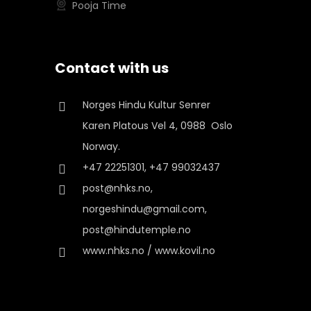
Pooja Time
Contact with us
Norges Hindu Kultur Senrer
Karen Platous Vel 4, 0988 Oslo
Norway.
+47 22251301, +47 99032437
post@nhks.no,
norgeshindu@gmail.com,
post@hindutemple.no
www.nhks.no / www.kovil.no