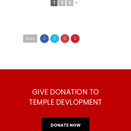
1
2
3
►
Share
GIVE DONATION TO
TEMPLE DEVLOPMENT
DONATE NOW