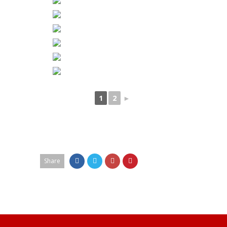
1
2
►
Share