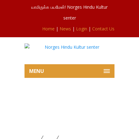
யாமிருக்க பயமேன்! Norges Hindu Kultur
senter
Home
|
News
|
Login
|
Contact Us
MENU
சிவசுப்ரமணியர்ஆலய விநாயக
விரத, கார்த்திகை சோமவாரம்,
ஐயப்பன்பூசையில் இருந்து
11.12.2023
Home
News
சிவசுப்ரமணியர்ஆலய விநாயக