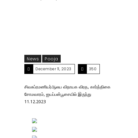
விரத, கார்த்திகை சோமவாரம், ஐயப்பன்பூசையில்
இருந்து 11.12.2023
News
Pooja
December 11, 2023
350
சிவசுப்ரமணியர்ஆலய விநாயக விரத, கார்த்திகை
சோமவாரம், ஐயப்பன்பூசையில் இருந்து
11.12.2023