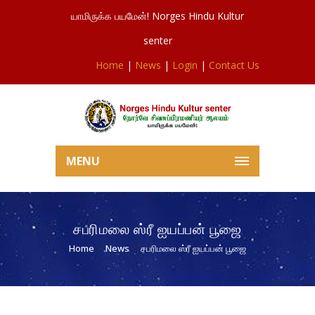
யாமிருக்க பயமேன்! Norges Hindu Kultur
senter
Home
|
News
|
Login
|
Contact Us
MENU
சபரிமலை ஸ்ரீ ஐயப்பன் பூஜை
Home
News
சபரிமலை ஸ்ரீ ஐயப்பன் பூஜை