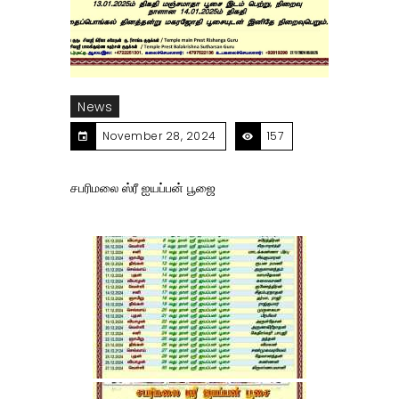
News
November 28, 2024
157
சபரிமலை ஸ்ரீ ஐயப்பன் பூஜை