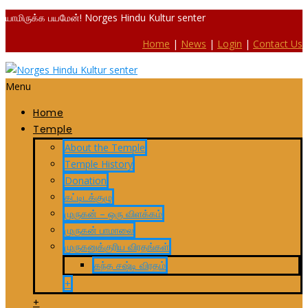
யாமிருக்க பயமேன்! Norges Hindu Kultur senter
Home
|
News
|
Login
|
Contact Us
Menu
Home
Temple
About the Temple
Temple History
Donation
கட்டிடக்குழு
முருகன் – ஒரு விளக்கம்
முருகன் பாமாலை
முருகனுக்குரிய விரதங்கள்
கந்த சஷ்டி விரதம்
+
+