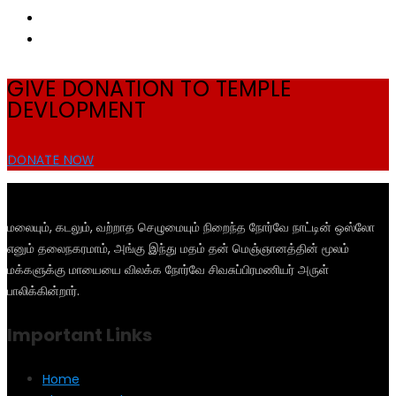
GIVE DONATION TO TEMPLE
DEVLOPMENT
DONATE NOW
மலையும், கடலும், வற்றாத செழுமையும் நிறைந்த நோர்வே நாட்டின் ஒஸ்லோ
எனும் தலைநகரமாம், அங்கு இந்து மதம் தன் மெஞ்ஞானத்தின் மூலம்
மக்களுக்கு மாயையை விலக்க நோர்வே சிவசுப்பிரமணியர் அருள்
பாலிக்கின்றார்.
Important Links
Home