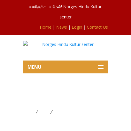
யாமிருக்க பயமேன்! Norges Hindu Kultur
senter
Home
|
News
|
Login
|
Contact Us
MENU
புதிய ஆலயத்தில் பாலாலய ஸ்தான
வாஸ்துசாந்தி
Home
News
புதிய ஆலயத்தில் பாலாலய ஸ்தான
வாஸ்துசாந்தி