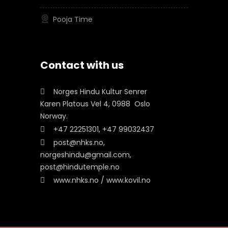
Pooja Time
Contact with us
Norges Hindu Kultur Senrer
Karen Platous Vel 4, 0988 Oslo
Norway.
+47 22251301, +47 99032437
post@nhks.no,
norgeshindu@gmail.com,
post@hindutemple.no
www.nhks.no / www.kovil.no