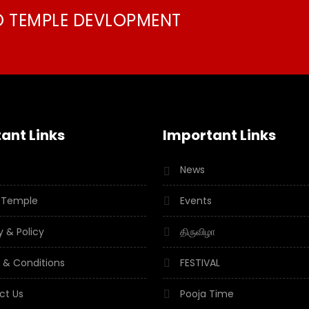
O TEMPLE DEVLOPMENT
ant Links
Important Links
News
 Temple
Events
y & Policy
திருவிழா
 & Conditions
FESTIVAL
ct Us
Pooja Time