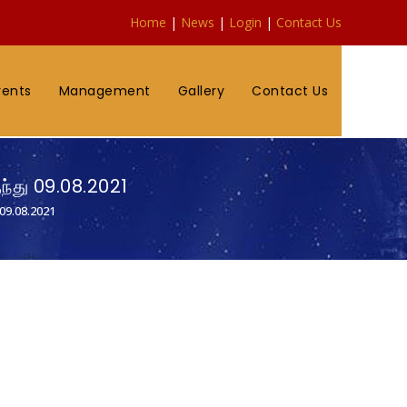
Home
|
News
|
Login
|
Contact Us
vents
Management
Gallery
Contact Us
ந்து 09.08.2021
 09.08.2021