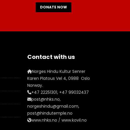
DONATE NOW
Contact with us
Norges Hindu Kultur Senrer
Karen Platous Vel 4, 0988 Oslo
Norway.
+47 22251301, +47 99032437
post@nhks.no,
norgeshindu@gmail.com,
post@hindutemple.no
www.nhks.no / www.kovil.no