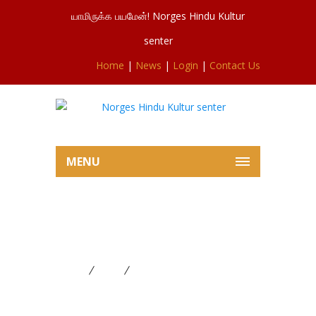
யாமிருக்க பயமேன்! Norges Hindu Kultur
senter
Home
|
News
|
Login
|
Contact Us
MENU
தைப்பொங்கல் மற்றும் மகரஜோதி
பூஜை
Home
News
தைப்பொங்கல் மற்றும் மகரஜோதி
பூஜை