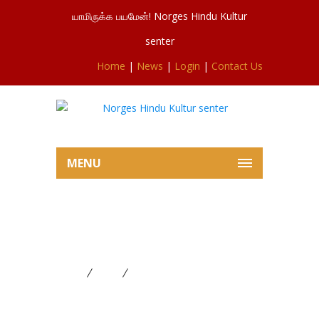
யாமிருக்க பயமேன்! Norges Hindu Kultur
senter
Home
|
News
|
Login
|
Contact Us
MENU
நோர்வே சிவசுப்ரமணியர் ஆலய 2ம்
நாள் மாலை உற்சவம் 22.07.2019
Home
News
நோர்வே சிவசுப்ரமணியர் ஆலய 2ம்
நாள் மாலை உற்சவம் 22.07.2019