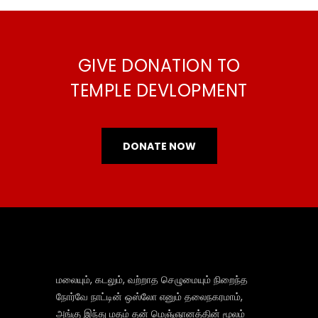
GIVE DONATION TO
TEMPLE DEVLOPMENT
DONATE NOW
மலையும், கடலும், வற்றாத செழுமையும் நிறைந்த
நோர்வே நாட்டின் ஒஸ்லோ எனும் தலைநகரமாம்,
அங்கு இந்து மதம் தன் மெஞ்ஞானத்தின் மூலம்