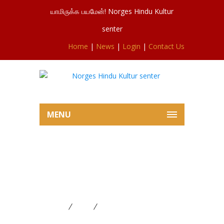
யாமிருக்க பயமேன்! Norges Hindu Kultur
senter
Home
|
News
|
Login
|
Contact Us
MENU
24.11.23 அன்று ஆலயத்தில்
நடைபெற்ற மத நல்லிணக்க
ஒன்றுகூடல்
Home
News
24.11.23 அன்று ஆலயத்தில்
நடைபெற்ற மத நல்லிணக்க ஒன்றுகூடல்