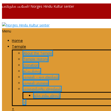
யாமிருக்க பயமேன்! Norges Hindu Kultur senter
Menu
Home
Temple
About the Temple
Temple History
Donation
கட்டிடக்குழு
முருகன் – ஒரு விளக்கம்
முருகன் பாமாலை
முருகனுக்குரிய விரதங்கள்
கந்த சஷ்டி விரதம்
+
+