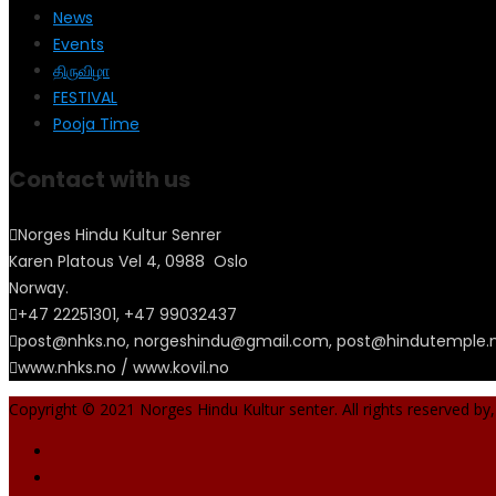
News
Events
திருவிழா
FESTIVAL
Pooja Time
Contact with us
Norges Hindu Kultur Senrer
Karen Platous Vel 4, 0988 Oslo
Norway.
+47 22251301, +47 99032437
post@nhks.no, norgeshindu@gmail.com, post@hindutemple.
www.nhks.no / www.kovil.no
Copyright © 2021 Norges Hindu Kultur senter. All rights reserved by