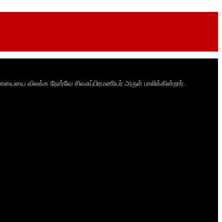
ாயையை விலக்க நோர்வே சிவசுப்பிரமணியர் அருள் பாலிக்கின்றார்.