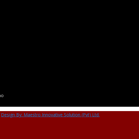
no
,
Design By: Maestro Innovative Solution (Pvt) Ltd.