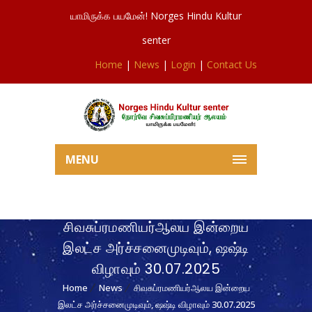
யாமிருக்க பயமேன்! Norges Hindu Kultur
senter
Home
|
News
|
Login
|
Contact Us
MENU
சிவசுப்ரமணியர்ஆலய இன்றைய
இலட்ச அர்ச்சனைமுடிவும், ஷஷ்டி
விழாவும் 30.07.2025
Home
News
சிவசுப்ரமணியர்ஆலய இன்றைய
இலட்ச அர்ச்சனைமுடிவும், ஷஷ்டி விழாவும் 30.07.2025