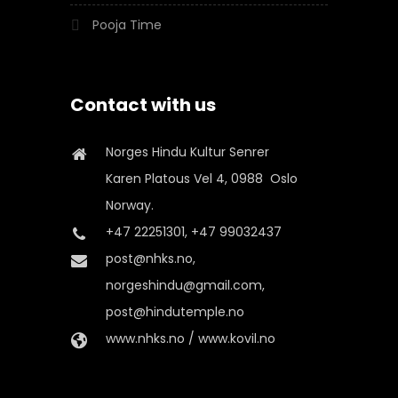
Pooja Time
Contact with us
Norges Hindu Kultur Senrer
Karen Platous Vel 4, 0988 Oslo
Norway.
+47 22251301, +47 99032437
post@nhks.no,
norgeshindu@gmail.com,
post@hindutemple.no
www.nhks.no / www.kovil.no