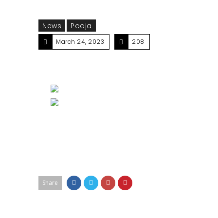
News
Pooja
March 24, 2023
208
Share