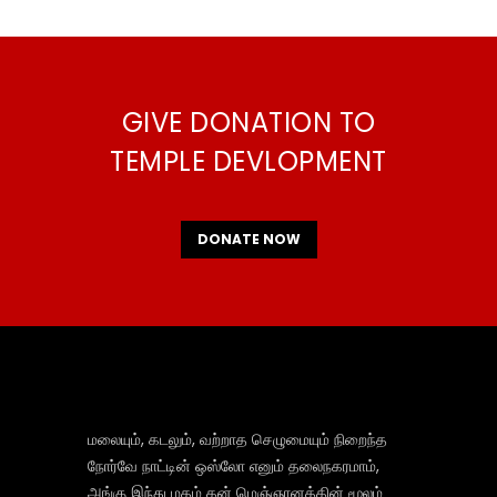
GIVE DONATION TO
TEMPLE DEVLOPMENT
DONATE NOW
மலையும், கடலும், வற்றாத செழுமையும் நிறைந்த
நோர்வே நாட்டின் ஒஸ்லோ எனும் தலைநகரமாம்,
அங்கு இந்து மதம் தன் மெஞ்ஞானத்தின் மூலம்