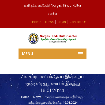
யாமிருக்க பயமேன்! Norges Hindu Kultur
senter
Home
|
News
|
Login
|
Contact Us
MENU
சிவசுப்ரமணியர்ஆலய இன்றைய
ஷஷ்டிவிரதபூசையில் இருந்து
16.01.2024
Home
News
சிவசுப்ரமணியர்ஆலய இன்றைய
ஷஷ்டிவிரதபூசையில் இருந்து 16.01.2024