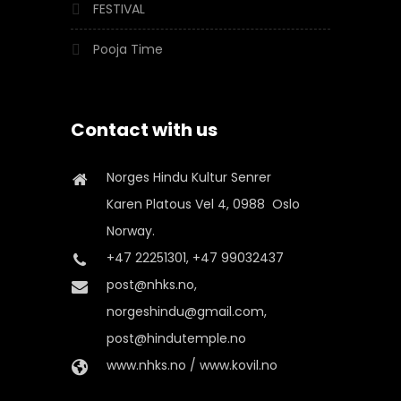
FESTIVAL
Pooja Time
Contact with us
Norges Hindu Kultur Senrer
Karen Platous Vel 4, 0988 Oslo
Norway.
+47 22251301, +47 99032437
post@nhks.no,
norgeshindu@gmail.com,
post@hindutemple.no
www.nhks.no / www.kovil.no