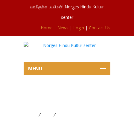
யாமிருக்க பயமேன்! Norges Hindu Kultur
senter
Home
|
News
|
Login
|
Contact Us
MENU
சிவசுப்ரமணியர்ஆலய இன்றைய
பூசையில் இருந்து
Home
News
சிவசுப்ரமணியர்ஆலய இன்றைய
பூசையில் இருந்து