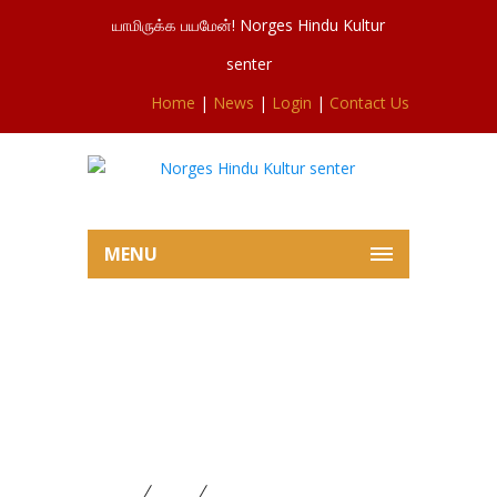
யாமிருக்க பயமேன்! Norges Hindu Kultur
senter
Home
|
News
|
Login
|
Contact Us
MENU
சிவசுப்ரமணியர்ஆலய இன்றைய
வெள்ளிவிசேட
பூசை,சங்கடகரசதுர்த்திப்பூசைகளில்
இருந்து 17 01.2025
Home
News
சிவசுப்ரமணியர்ஆலய இன்றைய