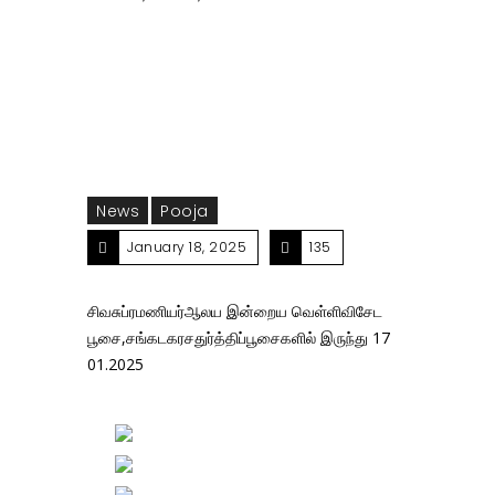
வெள்ளிவிசேட பூசை,சங்கடகரசதுர்த்திப்பூசைகளில்
இருந்து 17 01.2025
News
Pooja
January 18, 2025
135
சிவசுப்ரமணியர்ஆலய இன்றைய வெள்ளிவிசேட
பூசை,சங்கடகரசதுர்த்திப்பூசைகளில் இருந்து 17
01.2025