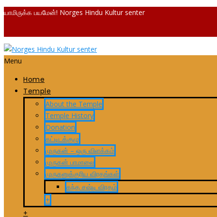
யாமிருக்க பயமேன்! Norges Hindu Kultur senter
Menu
Home
Temple
About the Temple
Temple History
Donation
கட்டிடக்குழு
முருகன் – ஒரு விளக்கம்
முருகன் பாமாலை
முருகனுக்குரிய விரதங்கள்
கந்த சஷ்டி விரதம்
+
+