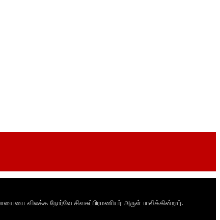
ாயையை விலக்க நோர்வே சிவசுப்பிரமணியர் அருள் பாலிக்கின்றார்.