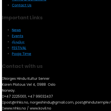
Contact Us
Important Links
News
Events
திருவிழா
FESTIVAL
Pooja Time
Contact with us
Norges Hindu Kultur Senrer
Karen Platous Vel 4, 0988 Oslo
Norway.
+47 22251301, +47 99032437
post@nhks.no, norgeshindu@gmail.com, post@hindutemple.
www.nhks.no / www.kovil.no