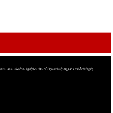
ாயையை விலக்க நோர்வே சிவசுப்பிரமணியர் அருள் பாலிக்கின்றார்.