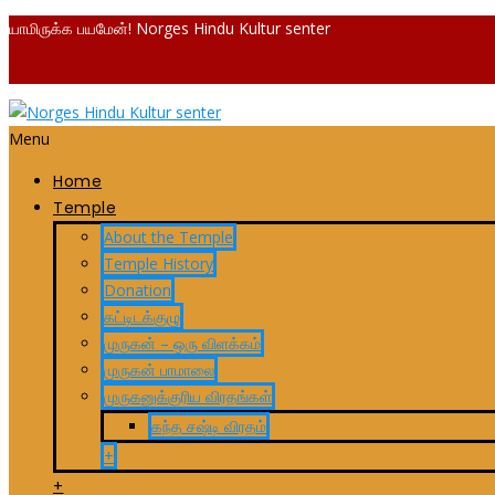
யாமிருக்க பயமேன்! Norges Hindu Kultur senter
Menu
Home
Temple
About the Temple
Temple History
Donation
கட்டிடக்குழு
முருகன் – ஒரு விளக்கம்
முருகன் பாமாலை
முருகனுக்குரிய விரதங்கள்
கந்த சஷ்டி விரதம்
+
+