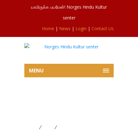
யாமிருக்க பயமேன்! Norges Hindu Kultur
senter
Home
|
News
|
Login
|
Contact Us
MENU
சிவசுப்ரமணியர் ஆலய இன்றைய
விநாயக விரத, ஐயப்பன்
பூசைகளில் இருந்து 02.01.2025
Home
News
சிவசுப்ரமணியர் ஆலய இன்றைய
விநாயக விரத, ஐயப்பன் பூசைகளில் இருந்து