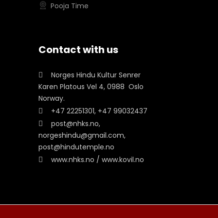
Pooja Time
Contact with us
Norges Hindu Kultur Senrer
Karen Platous Vel 4, 0988 Oslo
Norway.
+47 22251301, +47 99032437
post@nhks.no,
norgeshindu@gmail.com,
post@hindutemple.no
www.nhks.no / www.kovil.no