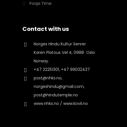
Pooja Time
Contact with us
Norges Hindu Kultur Senrer
Karen Platous Vel 4, 0988 Oslo
Norway.
+47 22251301, +47 99032437
post@nhks.no,
norgeshindu@gmail.com,
post@hindutemple.no
www.nhks.no / www.kovil.no