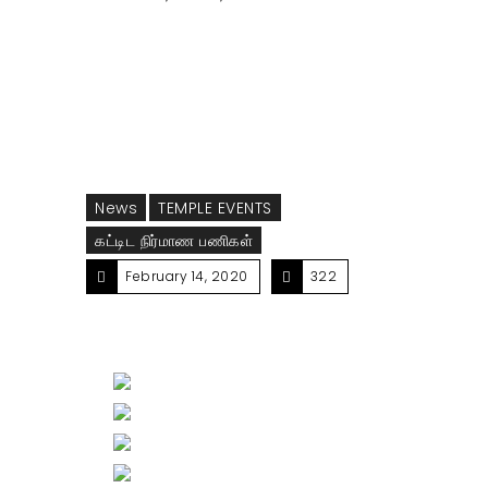
சிவசுப்ரமணியர் ஆலய கட்டிடநிதிக்கான
அன்புக்கரங்கள் நிகழ்வில் இருந்து ஒருபகுதி
News
TEMPLE EVENTS
கட்டிட நிர்மாண பணிகள்
February 14, 2020
322