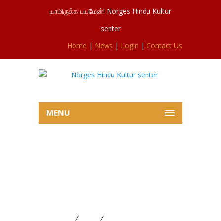
யாமிருக்க பயமேன்! Norges Hindu Kultur
senter
Home
|
News
|
Login
|
Contact Us
MENU
venner nor ஆதரவில்
சிவசுப்ரமணியர் ஆலய
கட்டிடநிதிக்கான அன்புக்கரங்கள்
நிகழ்வில் இருந்து ஒருபகுதி
Home
News
venner nor ஆதரவில்