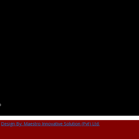
o
,
Design By: Maestro Innovative Solution (Pvt) Ltd.