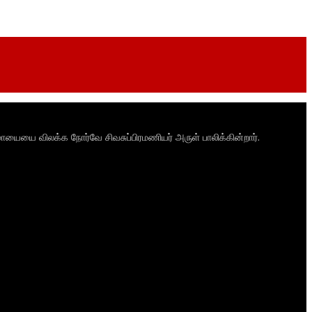
ாயையை விலக்க நோர்வே சிவசுப்பிரமணியர் அருள் பாலிக்கின்றார்.