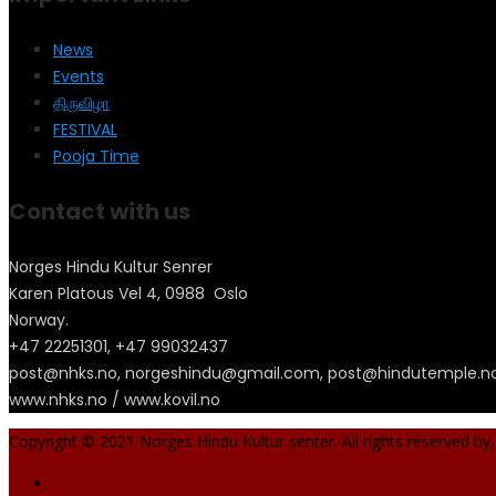
News
Events
திருவிழா
FESTIVAL
Pooja Time
Contact with us
Norges Hindu Kultur Senrer
Karen Platous Vel 4, 0988 Oslo
Norway.
+47 22251301, +47 99032437
post@nhks.no, norgeshindu@gmail.com, post@hindutemple.n
www.nhks.no / www.kovil.no
Copyright © 2021 Norges Hindu Kultur senter. All rights reserved by