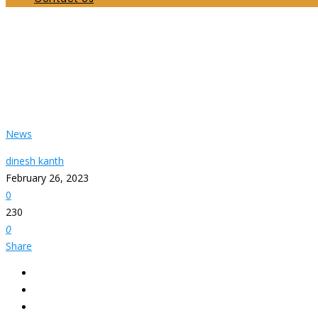
மாணவர்களுக்கான சமய வகுப்புகள் ஆலயத்தில் வி
இணைக்க விரும்பினால் இந்து இளைஞர் அறிவாலயத
Home
News
மாணவர்களுக்கான சமய வகுப்புகள் ஆலயத்தில் வியாழக்கிழமைகளில்
Hinduer எனும் முகநூல் ஊடாக தொடர்பு கொள்ளவும்.
News
dinesh kanth
February 26, 2023
0
230
0
Share