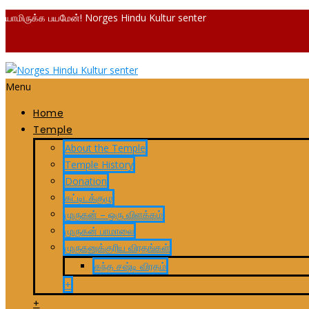
யாமிருக்க பயமேன்! Norges Hindu Kultur senter
Menu
Home
Temple
About the Temple
Temple History
Donation
கட்டிடக்குழு
முருகன் – ஒரு விளக்கம்
முருகன் பாமாலை
முருகனுக்குரிய விரதங்கள்
கந்த சஷ்டி விரதம்
+
+