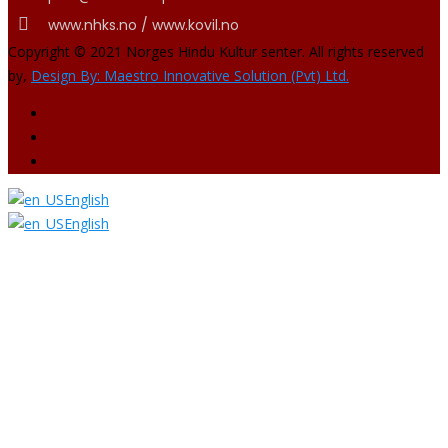
www.nhks.no / www.kovil.no
Copyright © 2021 Norges Hindu Kultur senter. All rights reserved
by,
Design By: Maestro Innovative Solution (Pvt) Ltd.
English
English