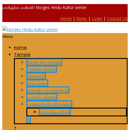
யாமிருக்க பயமேன்! Norges Hindu Kultur senter
Home
|
News
|
Login
|
Contact Us
Menu
Home
Temple
About the Temple
Temple History
Donation
கட்டிடக்குழு
முருகன் – ஒரு விளக்கம்
முருகன் பாமாலை
முருகனுக்குரிய விரதங்கள்
கந்த சஷ்டி விரதம்
+
+