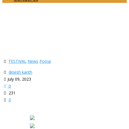
சிவசுப்ரமணியர்ஆலயத்தில் இன்று இந்தியாவில்
இருந்து வந்து கடமையாற்றிய சிற்பாசாரிமார்
கெளரவிக்கப்பட்டனர்.
Home
FESTIVAL
சிவசுப்ரமணியர்ஆலயத்தில் இன்று இந்தியாவில் இருந்து வந்து
கடமையாற்றிய சிற்பாசாரிமார் கெளரவிக்கப்பட்டனர்.
FESTIVAL
News
Pooja
dinesh kanth
July 09, 2023
0
231
0