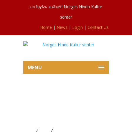
யாமிருக்க பயமேன்! Norges Hindu Kultur
senter
Home
|
News
|
Login
|
Contact Us
MENU
சிவசுப்ரமணியர்ஆலய 4வது
ஐப்பசி வெள்ளிவிசேட பூசையும்
19வது கேதார கெளரி விரதமும்
10.11.2023
Home
News
சிவசுப்ரமணியர்ஆலய 4வது ஐப்பசி