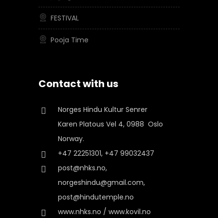
FESTIVAL
Pooja Time
Contact with us
Norges Hindu Kultur Senrer
Karen Platous Vel 4, 0988 Oslo
Norway.
+47 22251301, +47 99032437
post@nhks.no,
norgeshindu@gmail.com,
post@hindutemple.no
www.nhks.no / www.kovil.no