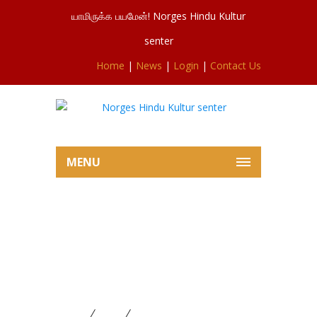
யாமிருக்க பயமேன்! Norges Hindu Kultur
senter
Home
|
News
|
Login
|
Contact Us
MENU
சிவசுப்ரமணியர் ஆலய இன்றைய
வெள்ளிவிசேட பூசையும்,
சங்கடகரசதுர்த்தி பூசையும்
16.05.2025
Home
News
சிவசுப்ரமணியர் ஆலய இன்றைய