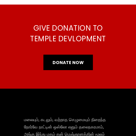
GIVE DONATION TO
TEMPLE DEVLOPMENT
DONATE NOW
மலையும், கடலும், வற்றாத செழுமையும் நிறைந்த
நோர்வே நாட்டின் ஒஸ்லோ எனும் தலைநகரமாம்,
அங்கு இந்து மதம் தன் மெஞ்ஞானத்தின் மூலம்