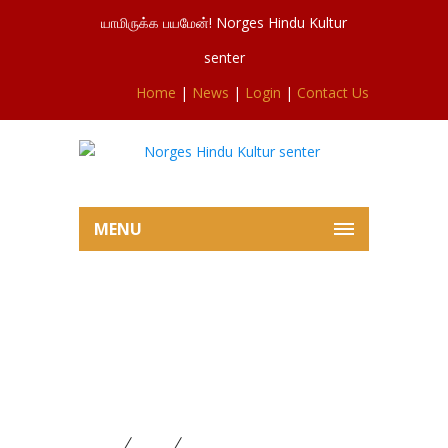
யாமிருக்க பயமேன்! Norges Hindu Kultur
senter
Home
|
News
|
Login
|
Contact Us
MENU
ஆலய நிர்வாகத்தினருக்கும் சைவ
சமயத்தை பின்பற்றுகின்ற
இளையோருக்கும் இடையிலான
சந்திப்பிற்கான அழைப்பிதழ்.
Home
News
ஆலய நிர்வாகத்தினருக்கும் சைவ