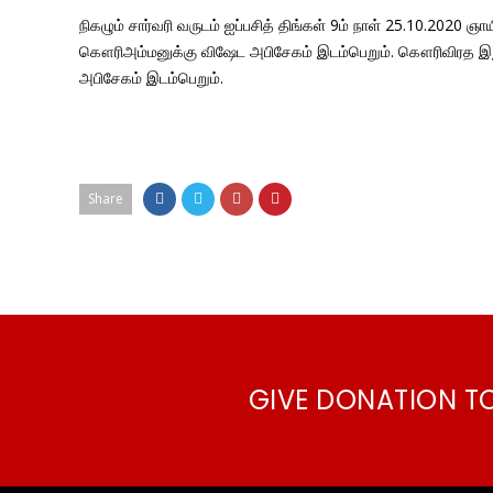
நிகழும் சார்வரி வருடம் ஐப்பசித் திங்கள் 9ம் நாள் 25.10.202
கௌரிஅம்மனுக்கு விஷேட அபிசேகம் இடம்பெறும். கௌரிவிரத இ
அபிசேகம் இடம்பெறும்.
Share
GIVE DONATION T