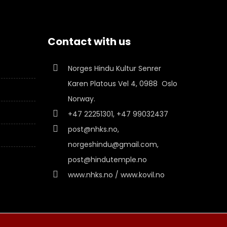
Contact with us
Norges Hindu Kultur Senrer
Karen Platous Vel 4, 0988 Oslo
Norway.
+47 22251301, +47 99032437
post@nhks.no,
norgeshindu@gmail.com,
post@hindutemple.no
www.nhks.no / www.kovil.no