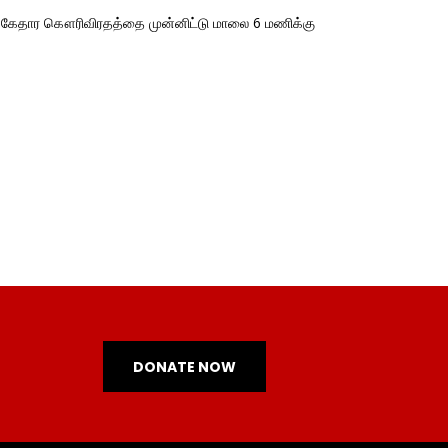
 வரை கேதார கௌரிவிரதத்தை முன்னிட்டு மாலை 6 மணிக்கு
DONATE NOW