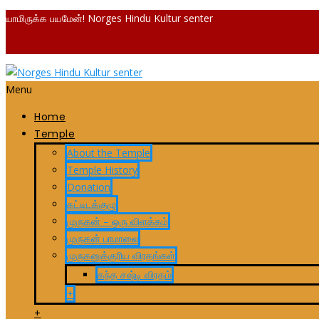
யாமிருக்க பயமேன்! Norges Hindu Kultur senter
Menu
Home
Temple
About the Temple
Temple History
Donation
கட்டிடக்குழு
முருகன் – ஒரு விளக்கம்
முருகன் பாமாலை
முருகனுக்குரிய விரதங்கள்
கந்த சஷ்டி விரதம்
+
+