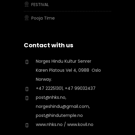
FESTIVAL
Pooja Time
Contact with us
Norges Hindu Kultur Senrer
Karen Platous Vel 4, 0988 Oslo
Norway.
+47 22251301, +47 99032437
post@nhks.no,
norgeshindu@gmail.com,
post@hindutemple.no
www.nhks.no / www.kovil.no