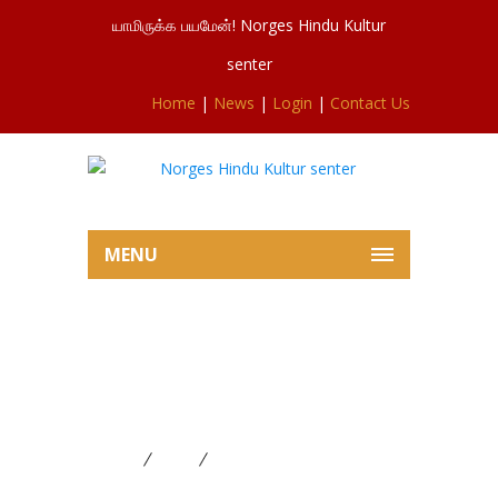
யாமிருக்க பயமேன்! Norges Hindu Kultur
senter
Home
|
News
|
Login
|
Contact Us
MENU
சிவசுப்ரமணியர்ஆலய இன்றைய
வெள்ளிவிசேட பூசையில் இருந்து
27.06.2025
Home
News
சிவசுப்ரமணியர்ஆலய இன்றைய
வெள்ளிவிசேட பூசையில் இருந்து 27.06.2025