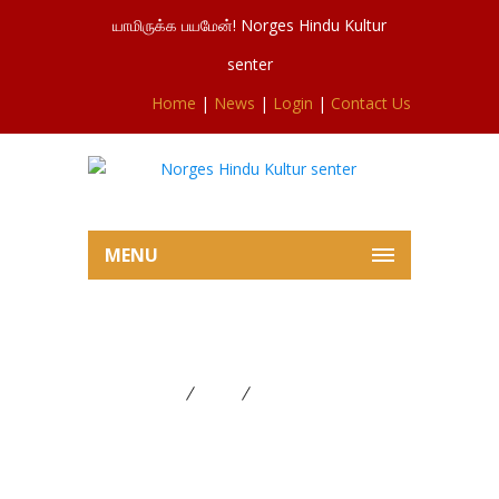
யாமிருக்க பயமேன்! Norges Hindu Kultur
senter
Home
|
News
|
Login
|
Contact Us
MENU
Byggeprosjekt
Home
News
Byggeprosjekt