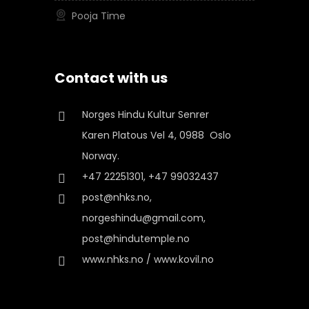
Pooja Time
Contact with us
Norges Hindu Kultur Senrer
Karen Platous Vel 4, 0988 Oslo
Norway.
+47 22251301, +47 99032437
post@nhks.no,
norgeshindu@gmail.com,
post@hindutemple.no
www.nhks.no / www.kovil.no