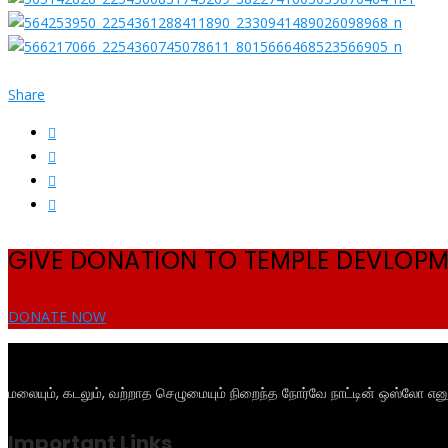
Share
GIVE DONATION TO TEMPLE DEVLOP
DONATE NOW
மலையும், கடலும், வற்றாத செழுமையும் நிறைந்த நோர்வே நாட்டின் ஒஸ்லோ என
Important Links