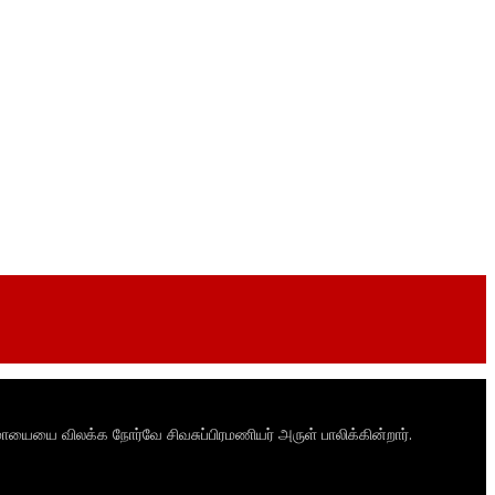
ாயையை விலக்க நோர்வே சிவசுப்பிரமணியர் அருள் பாலிக்கின்றார்.