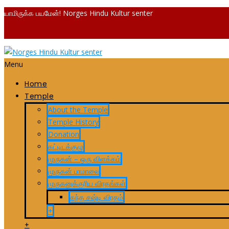
யாமிருக்க பயமேன்! Norges Hindu Kultur senter
Menu
Home
Temple
About the Temple
Temple History
Donation
கட்டிடக்குழு
முருகன் – ஒரு விளக்கம்
முருகன் பாமாலை
முருகனுக்குரிய விரதங்கள்
கந்த சஷ்டி விரதம்
+
+