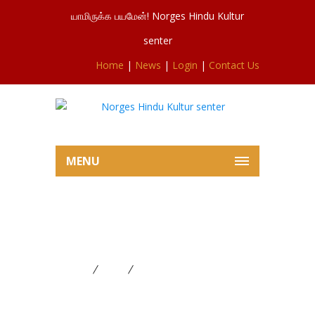
யாமிருக்க பயமேன்! Norges Hindu Kultur
senter
Home
|
News
|
Login
|
Contact Us
MENU
மணவாளகோலம்,திருவிழாவை
நோக்கி 26.06.2025
Home
News
மணவாளகோலம்,திருவிழாவை
நோக்கி 26.06.2025