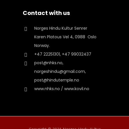
Contact with us
Norges Hindu Kultur Senrer
Karen Platous Vel 4, 0988 Oslo
Norway.
+47 22251301, +47 99032437
post@nhks.no,
norgeshindu@gmail.com,
post@hindutemple.no
www.nhks.no / www.kovil.no