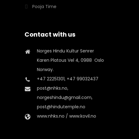
Pooja Time
Contact with us
Norges Hindu Kultur Senrer
Karen Platous Vel 4, 0988 Oslo
Norway.
+47 22251301, +47 99032437
post@nhks.no,
norgeshindu@gmail.com,
post@hindutemple.no
www.nhks.no / www.kovil.no