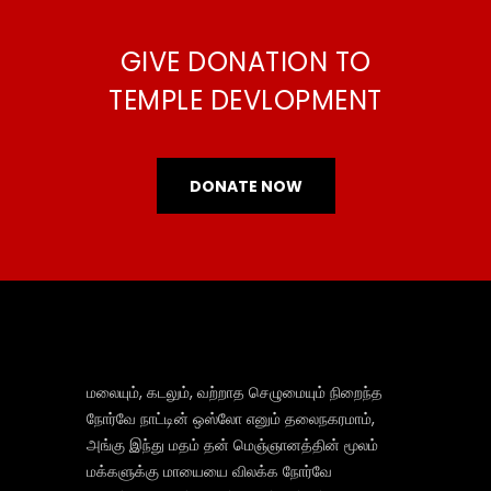
GIVE DONATION TO
TEMPLE DEVLOPMENT
DONATE NOW
மலையும், கடலும், வற்றாத செழுமையும் நிறைந்த
நோர்வே நாட்டின் ஒஸ்லோ எனும் தலைநகரமாம்,
அங்கு இந்து மதம் தன் மெஞ்ஞானத்தின் மூலம்
மக்களுக்கு மாயையை விலக்க நோர்வே