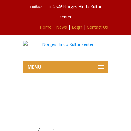
யாமிருக்க பயமேன்! Norges Hindu Kultur
senter
Home
|
News
|
Login
|
Contact Us
MENU
சிவசுப்ரமணியர்ஆலய இன்றைய
வெள்ளிவிசேட பூசையும்
அமாவாசை விரத பூசையும்
22.08.2025
Home
News
சிவசுப்ரமணியர்ஆலய இன்றைய