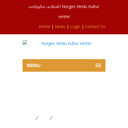
யாமிருக்க பயமேன்! Norges Hindu Kultur
senter
Home
|
News
|
Login
|
Contact Us
MENU
வைகாசி மாத (May) பூசை
விபரம் 01-5-2022 தொடக்கம்
31-05-2022 வரை
Home
News
வைகாசி மாத (May) பூசை விபரம்
01-5-2022 தொடக்கம் 31-05-2022 வரை