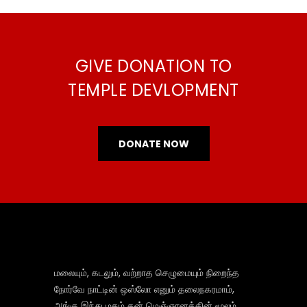
GIVE DONATION TO
TEMPLE DEVLOPMENT
DONATE NOW
மலையும், கடலும், வற்றாத செழுமையும் நிறைந்த
நோர்வே நாட்டின் ஒஸ்லோ எனும் தலைநகரமாம்,
அங்கு இந்து மதம் தன் மெஞ்ஞானத்தின் மூலம்