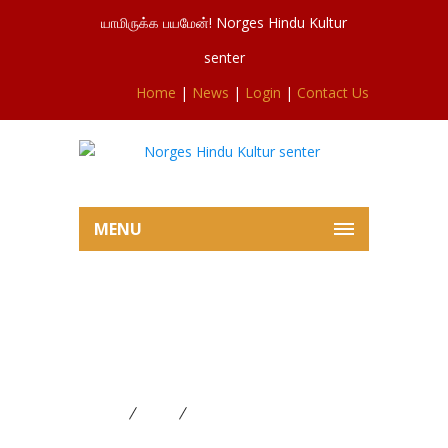
யாமிருக்க பயமேன்! Norges Hindu Kultur
senter
Home
|
News
|
Login
|
Contact Us
MENU
சிவசுப்ரமணியர்ஆலய இன்றைய
முதலாவது புரட்டாதிச்சனி
பூசையில் இருந்து 20.09.2025
Home
News
சிவசுப்ரமணியர்ஆலய இன்றைய
முதலாவது புரட்டாதிச்சனி பூசையில் இருந்து