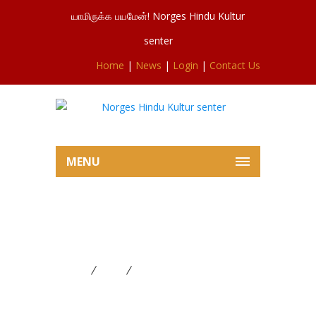
யாமிருக்க பயமேன்! Norges Hindu Kultur
senter
Home
|
News
|
Login
|
Contact Us
MENU
சிவசுப்ரமணியர்ஆலய இன்றைய
விசேட பூசை தைப்பூசம்
Home
News
சிவசுப்ரமணியர்ஆலய இன்றைய
விசேட பூசை தைப்பூசம்