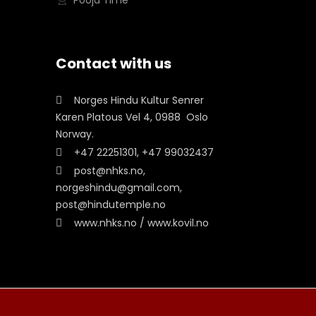
Pooja Time
Contact with us
Norges Hindu Kultur Senrer
Karen Platous Vel 4, 0988 Oslo
Norway.
+47 22251301, +47 99032437
post@nhks.no,
norgeshindu@gmail.com,
post@hindutemple.no
www.nhks.no / www.kovil.no