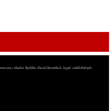
ாயையை விலக்க நோர்வே சிவசுப்பிரமணியர் அருள் பாலிக்கின்றார்.