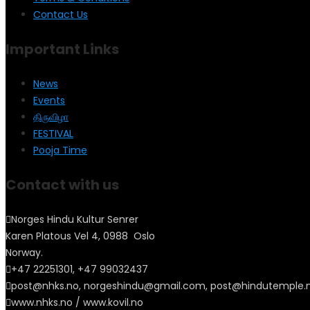
Contact Us
Important Links
News
Events
திருவிழா
FESTIVAL
Pooja Time
Contact with us
Norges Hindu Kultur Senrer
Karen Platous Vel 4, 0988 Oslo
Norway.
+47 22251301, +47 99032437
post@nhks.no, norgeshindu@gmail.com, post@hindutemple.
www.nhks.no / www.kovil.no