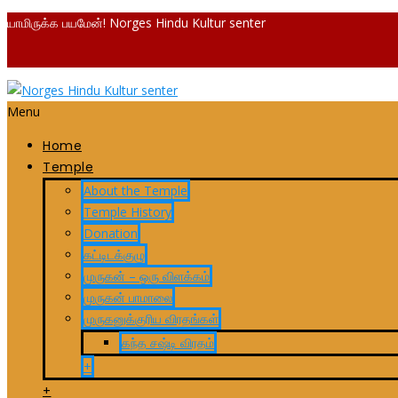
யாமிருக்க பயமேன்! Norges Hindu Kultur senter
Menu
Home
Temple
About the Temple
Temple History
Donation
கட்டிடக்குழு
முருகன் – ஒரு விளக்கம்
முருகன் பாமாலை
முருகனுக்குரிய விரதங்கள்
கந்த சஷ்டி விரதம்
+
+