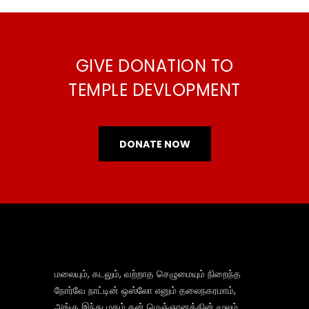
GIVE DONATION TO
TEMPLE DEVLOPMENT
DONATE NOW
மலையும், கடலும், வற்றாத செழுமையும் நிறைந்த
நோர்வே நாட்டின் ஒஸ்லோ எனும் தலைநகரமாம்,
அங்கு இந்து மதம் தன் மெஞ்ஞானத்தின் மூலம்