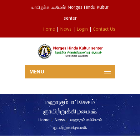
யாமிருக்க பயமேன்! Norges Hindu Kultur
senter
Home
|
News
|
Login
|
Contact Us
MENU
மஹாகும்பாபிசேகம்
ஞாயிற்றுக்கிழமை🙏
Home
News
மஹாகும்பாபிசேகம்
ஞாயிற்றுக்கிழமை🙏