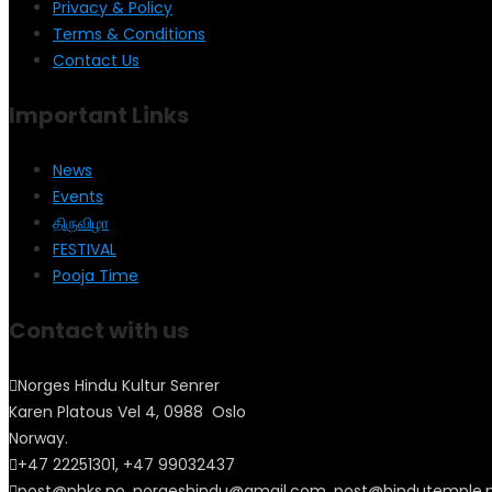
Privacy & Policy
Terms & Conditions
Contact Us
Important Links
News
Events
திருவிழா
FESTIVAL
Pooja Time
Contact with us
Norges Hindu Kultur Senrer
Karen Platous Vel 4, 0988 Oslo
Norway.
+47 22251301, +47 99032437
post@nhks.no, norgeshindu@gmail.com, post@hindutemple.