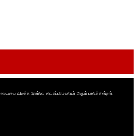
ாயையை விலக்க நோர்வே சிவசுப்பிரமணியர் அருள் பாலிக்கின்றார்.