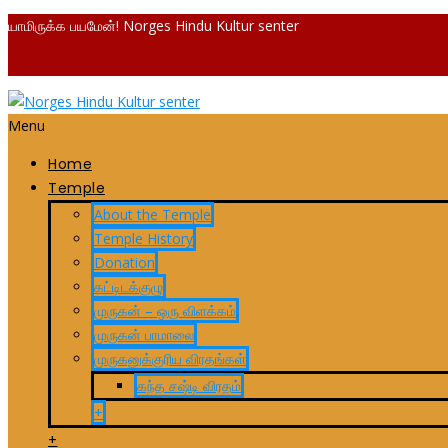
யாமிருக்க பயமேன்! Norges Hindu Kultur senter
Menu
Home
Temple
About the Temple
Temple History
Donation
கட்டிடக்குழு
முருகன் – ஒரு விளக்கம்
முருகன் பாமாலை
முருகனுக்குரிய விரதங்கள்
கந்த சஷ்டி விரதம்
+
+