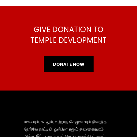
GIVE DONATION TO
TEMPLE DEVLOPMENT
DONATE NOW
மலையும், கடலும், வற்றாத செழுமையும் நிறைந்த
நோர்வே நாட்டின் ஒஸ்லோ எனும் தலைநகரமாம்,
அங்கு இந்து மதம் தன் மெஞ்ஞானத்தின் மூலம்