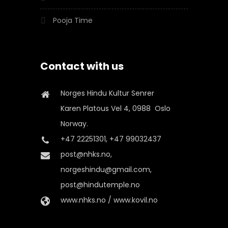
Pooja Time
Contact with us
Norges Hindu Kultur Senrer
Karen Platous Vel 4, 0988 Oslo
Norway.
+47 22251301, +47 99032437
post@nhks.no,
norgeshindu@gmail.com,
post@hindutemple.no
www.nhks.no / www.kovil.no