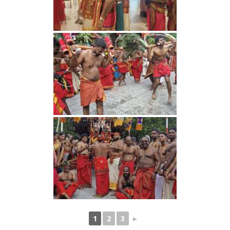
1
2
3
►