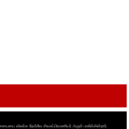
ாயையை விலக்க நோர்வே சிவசுப்பிரமணியர் அருள் பாலிக்கின்றார்.