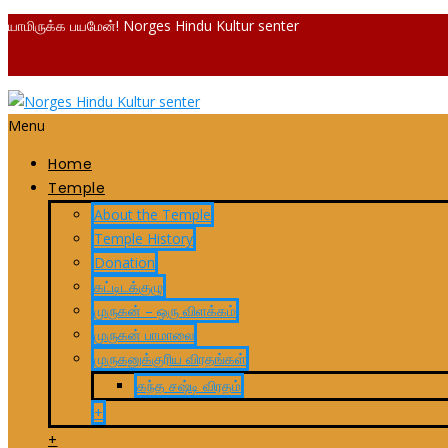
யாமிருக்க பயமேன்! Norges Hindu Kultur senter
Menu
Home
Temple
About the Temple
Temple History
Donation
கட்டிடக்குழு
முருகன் – ஒரு விளக்கம்
முருகன் பாமாலை
முருகனுக்குரிய விரதங்கள்
கந்த சஷ்டி விரதம்
+
+