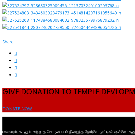
Share
GIVE DONATION TO TEMPLE DEVLOP
DONATE NOW
மலையும், கடலும், வற்றாத செழுமையும் நிறைந்த நோர்வே நாட்டின் ஒஸ்லோ என