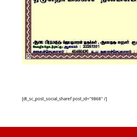
[dt_sc_post_social_sharef post_id="9868" /]