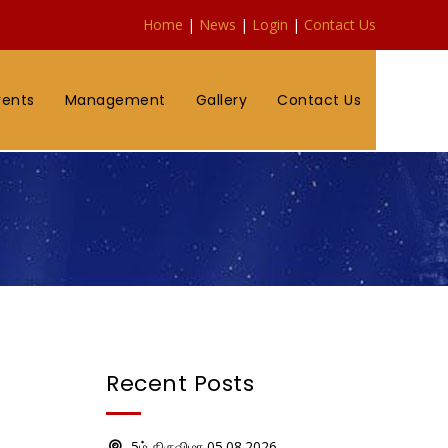
Home
|
News
|
Login
|
Contact Us
vents
Management
Gallery
Contact Us
Recent Posts
5ம் திருவிழா 05.08.2026